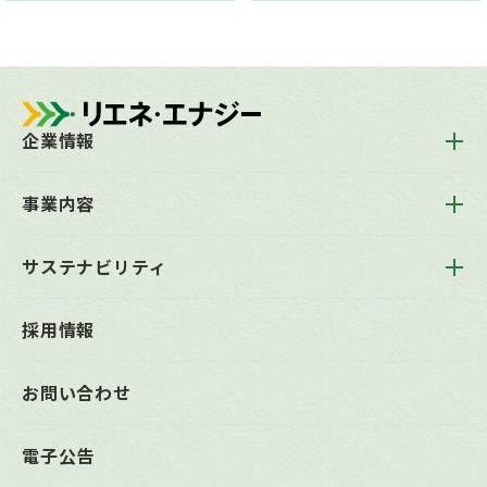
企業情報
トップメッセージ
事業内容
会社概要
企業理念
事業内容トップ
沿革
サステナビリティ
太陽光発電
役員一覧
風力発電
組織体制
サステナビリティトップ
水力発電
主要拠点一覧
採用情報
マテリアリティ
O&Mサービス
環境
遠隔監視システム
社会
小売電気事業
お問い合わせ
ガバナンス
太陽光発電所買取
事業用地募集
電子公告
稼働済自社保有発電所