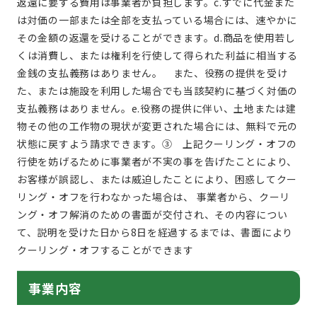
返還に要する費用は事業者が負担します。
c.すでに代金また
は対価の一部または全部を支払っている場合には、速やかに
その金額の返還を受けることができます。
d.商品を使用若し
くは消費し、または権利を行使して得られた利益に相当する
金銭の支払義務はありません。
また、役務の提供を受け
た、または施設を利用した場合でも当該契約に基づく対価の
支払義務はありません。
e.役務の提供に伴い、土地または建
物その他の工作物の現状が変更された場合には、無料で元の
状態に戻すよう請求できます。
③ 上記クーリング・オフの
行使を妨げるために事業者が不実の事を告げたことにより、
お客様が誤認し、または威迫したことにより、困惑してクー
リング・オフを行わなかった場合は、 事業者から、クーリ
ング・オフ解消のための書面が交付され、その内容につい
て、説明を受けた日から8日を経過するまでは、書面により
クーリング・オフすることができます
事業内容