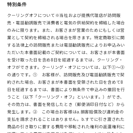
特別条件
クーリングオフについて
※当社および提携代理店が訪問販
売・電話勧誘販売で消費者と電気の供給契約を締結した場合
のみに限ります。また、お客さまが営業のためにもしくは営
業として契約を締結される場合を除きます。
特定商取引に関
する法律上の訪問販売または電話勧誘販売によりお申込みい
ただいた本書面記載のご契約については、お客さまが本書面
を受け取った日を含め8日を経過するまでは、クーリング・
オフができます。クーリング・オフについては、以下①～③
の通りです。
① お客様が、訪問販売及び電話勧誘販売で契
約された場合、お客さまが本書面を受領された日を含めて8
日を経過するまでは、書面により無条件で申込みの撤回を行
うこと（以下「クーリング・オフ」といいます。）ができ、
その効力は、書面を発信したとき（郵便消印日付など）から
発生します。
② この場合お客様は
a.損害賠償及び違約金の
支払を請求されることはありません。
b.すでに引き渡された
商品の引き取りに要する費用や移転された権利の返還権利に