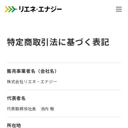
内
容
を
ス
キ
特定商取引法に基づく表記
ッ
プ
販売事業者名
（会社名）
株式会社リエネ・エナジー
代表者名
代表取締役社長 池内 敬
所在地