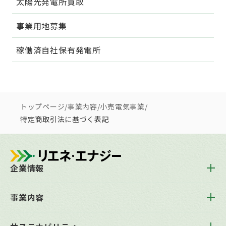
太陽光発電所買取
事業用地募集
稼働済自社保有発電所
トップページ
/
事業内容
/
小売電気事業
/
特定商取引法に基づく表記
企業情報
トップメッセージ
事業内容
会社概要
企業理念
事業内容トップ
沿革